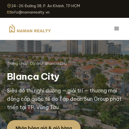
24-26 Đường 38, P. An Khánh, TP.HCM
info@namanrealty.vn
Trang chủ
Dự án
Blanca City
Blanca City
Siêu đô thị nghỉ dưỡng — giải trí — thương mại
đẳng cấp quốc tế do Tập đoàn Sun Group phát
triển tại TP. Vũng Tàu.
Nhận bảng giá & giỏ hàng