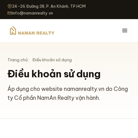
24-26 Đường 38, P. An Khánh, TP.HCM
info@namanrealty.vn
Trang chủ
Điều khoản sử dụng
Điều khoản sử dụng
Áp dụng cho website namanrealty.vn do Công
ty Cổ phần NamAn Realty vận hành.