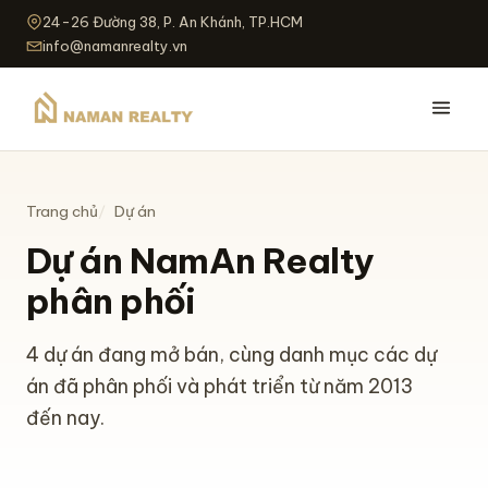
24-26 Đường 38, P. An Khánh, TP.HCM
info@namanrealty.vn
Trang chủ
Dự án
Dự án NamAn Realty
phân phối
4 dự án đang mở bán, cùng danh mục các dự
án đã phân phối và phát triển từ năm 2013
đến nay.