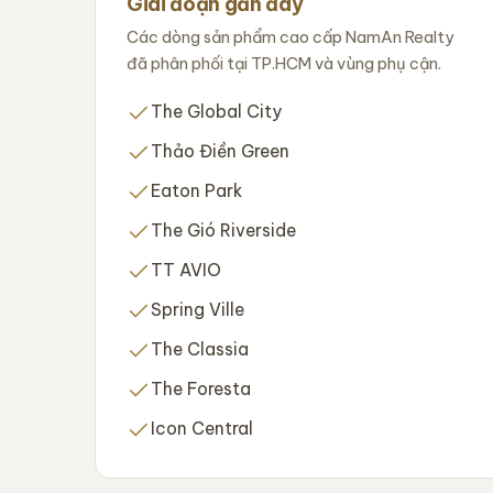
Giai đoạn gần đây
Các dòng sản phẩm cao cấp NamAn Realty
đã phân phối tại TP.HCM và vùng phụ cận.
The Global City
Thảo Điền Green
Eaton Park
The Gió Riverside
TT AVIO
Spring Ville
The Classia
The Foresta
Icon Central