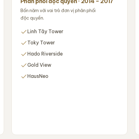
Phân phối độc quyền · 2014 – 2017
Bốn năm với vai trò đơn vị phân phối
độc quyền.
Linh Tây Tower
Toky Tower
Hado Riverside
Gold View
HausNeo