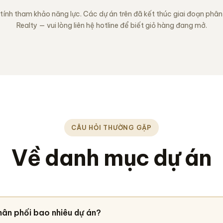
ính tham khảo năng lực. Các dự án trên đã kết thúc giai đoạn phâ
Realty — vui lòng liên hệ hotline để biết giỏ hàng đang mở.
CÂU HỎI THƯỜNG GẶP
Về danh mục dự án
ân phối bao nhiêu dự án?