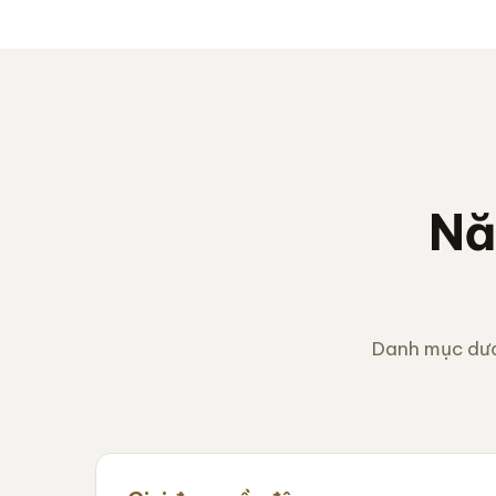
Nă
Danh mục dướ