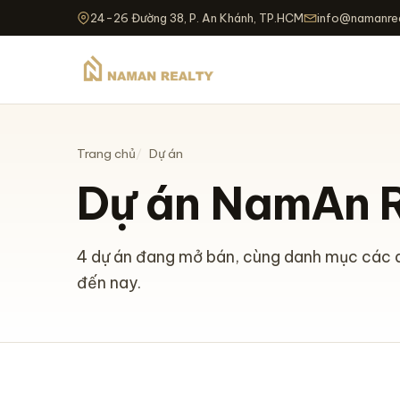
24-26 Đường 38, P. An Khánh, TP.HCM
info@namanrea
Trang chủ
Dự án
Dự án NamAn R
4 dự án đang mở bán, cùng danh mục các d
đến nay.