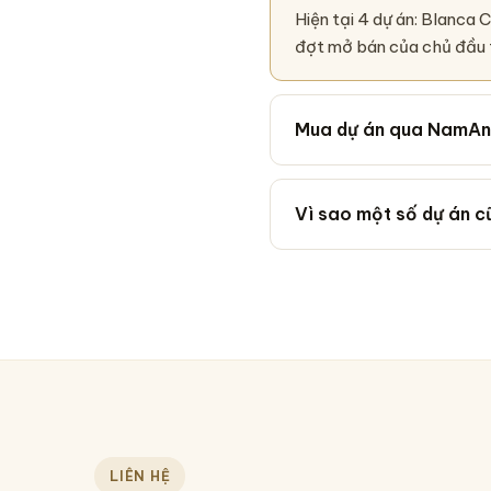
Hiện tại 4 dự án: Blanca 
đợt mở bán của chủ đầu 
Mua dự án qua NamAn 
Vì sao một số dự án 
LIÊN HỆ