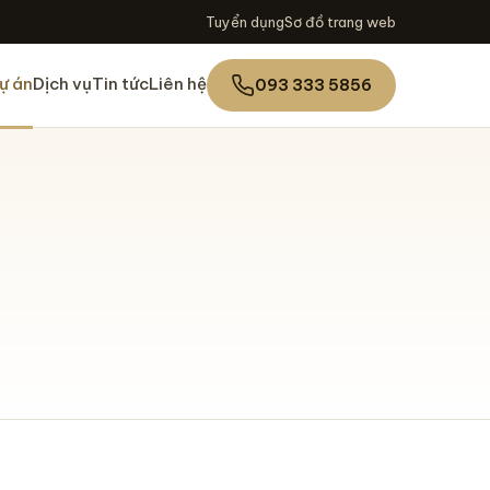
Tuyển dụng
Sơ đồ trang web
ự án
Dịch vụ
Tin tức
Liên hệ
093 333 5856