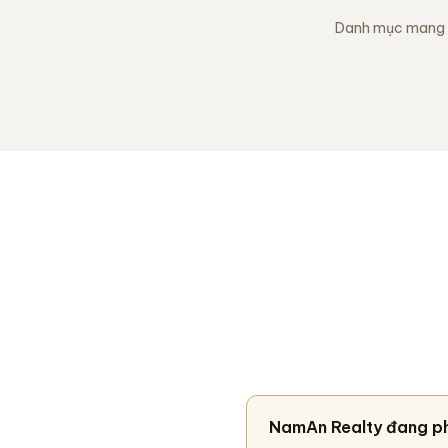
Danh mục mang t
NamAn Realty đang ph