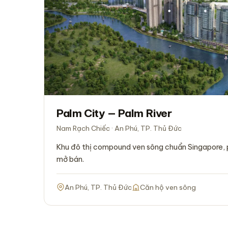
Palm City — Palm River
Nam Rạch Chiếc · An Phú, TP. Thủ Đức
Khu đô thị compound ven sông chuẩn Singapore, 
mở bán.
An Phú, TP. Thủ Đức
Căn hộ ven sông