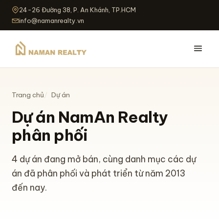
24-26 Đường 38, P. An Khánh, TP.HCM
info@namanrealty.vn
Trang chủ
Dự án
Dự án NamAn Realty
phân phối
4 dự án đang mở bán, cùng danh mục các dự
án đã phân phối và phát triển từ năm 2013
đến nay.