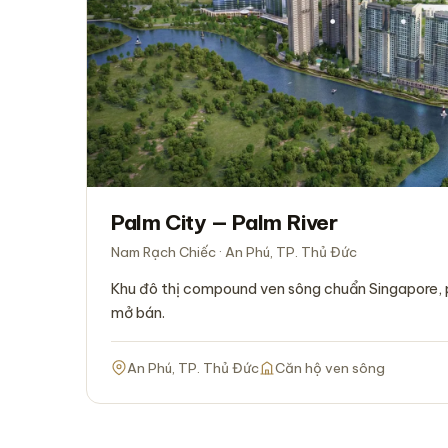
Palm City — Palm River
Nam Rạch Chiếc · An Phú, TP. Thủ Đức
Khu đô thị compound ven sông chuẩn Singapore, 
mở bán.
An Phú, TP. Thủ Đức
Căn hộ ven sông