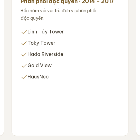
Phân phối độc quyền · 2014 – 2017
Bốn năm với vai trò đơn vị phân phối
độc quyền.
Linh Tây Tower
Toky Tower
Hado Riverside
Gold View
HausNeo