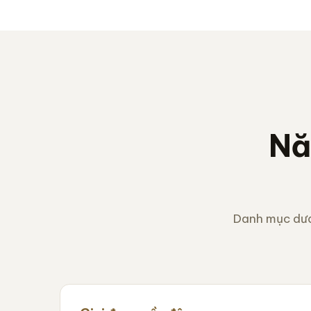
Nă
Danh mục dướ