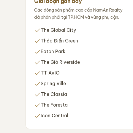
Giai đoạn gần đây
Các dòng sản phẩm cao cấp NamAn Realty
đã phân phối tại TP.HCM và vùng phụ cận.
The Global City
Thảo Điền Green
Eaton Park
The Gió Riverside
TT AVIO
Spring Ville
The Classia
The Foresta
Icon Central