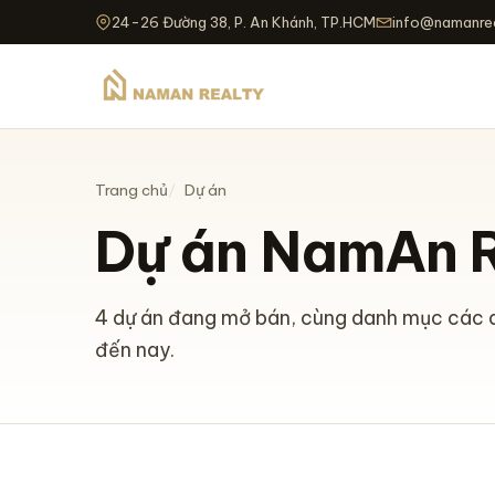
24-26 Đường 38, P. An Khánh, TP.HCM
info@namanrea
Trang chủ
Dự án
Dự án NamAn R
4 dự án đang mở bán, cùng danh mục các d
đến nay.