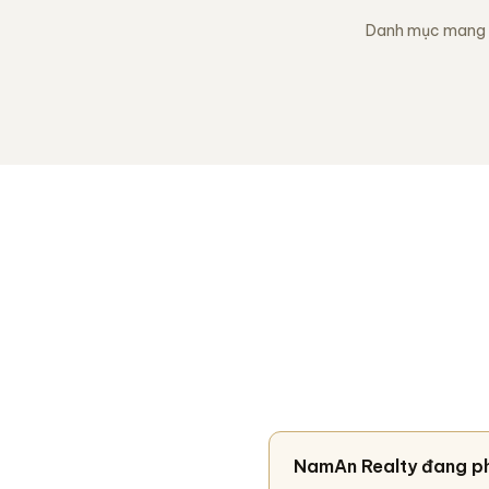
Danh mục mang t
NamAn Realty đang ph