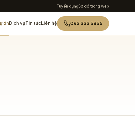
Tuyển dụng
Sơ đồ trang web
ự án
Dịch vụ
Tin tức
Liên hệ
093 333 5856