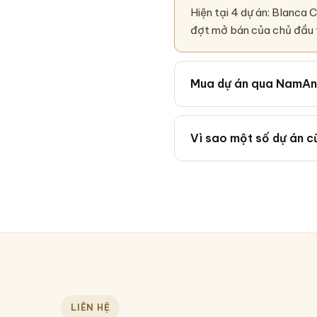
Hiện tại 4 dự án: Blanca 
đợt mở bán của chủ đầu 
Mua dự án qua NamAn 
Vì sao một số dự án 
LIÊN HỆ