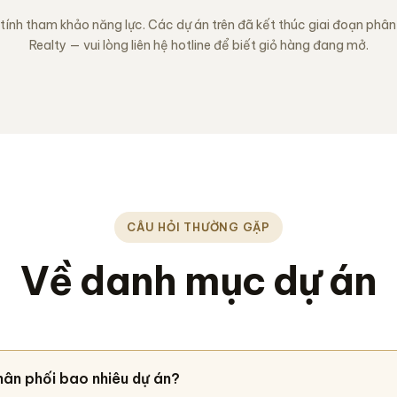
ính tham khảo năng lực. Các dự án trên đã kết thúc giai đoạn phâ
Realty — vui lòng liên hệ hotline để biết giỏ hàng đang mở.
CÂU HỎI THƯỜNG GẶP
Về danh mục dự án
ân phối bao nhiêu dự án?