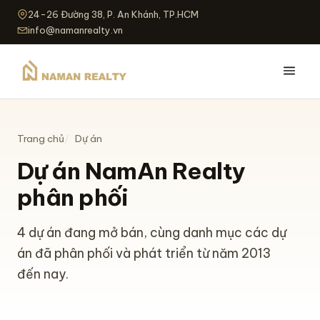
24-26 Đường 38, P. An Khánh, TP.HCM
info@namanrealty.vn
Trang chủ
Dự án
Dự án NamAn Realty
phân phối
4 dự án đang mở bán, cùng danh mục các dự
án đã phân phối và phát triển từ năm 2013
đến nay.