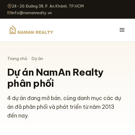
24-26 Đường 38, P. An Khánh, TP.HCM
info@namanrealty.vn
Trang chủ
Dự án
Dự án NamAn Realty
phân phối
4 dự án đang mở bán, cùng danh mục các dự
án đã phân phối và phát triển từ năm 2013
đến nay.